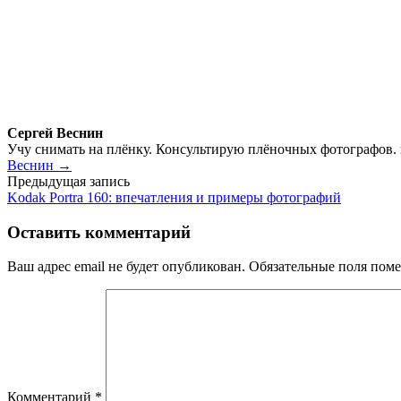
Сергей Веснин
Учу снимать на плёнку. Консультирую плёночных фотографов.
Веснин →
Навигация
Предыдущая запись
Kodak Portra 160: впечатления и примеры фотографий
по
записям
Оставить комментарий
Ваш адрес email не будет опубликован.
Обязательные поля пом
Комментарий
*