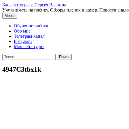
Перейти
Блог фотографа Сергея Веснина
к
Учу снимать на плёнку. Обзоры плёнок и камер. Новости анал
содержимому
Меню
Обучение плёнка
Обо мне
Телеграм-канал
Instagram
Моя веб-студия
Найти:
4947C3tbx1k