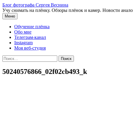
Перейти
Блог фотографа Сергея Веснина
к
Учу снимать на плёнку. Обзоры плёнок и камер. Новости анал
содержимому
Меню
Обучение плёнка
Обо мне
Телеграм-канал
Instagram
Моя веб-студия
Найти:
50240576866_02f02cb493_k