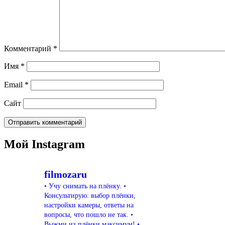
Комментарий
*
Имя
*
Email
*
Сайт
Мой Instagram
filmozaru
• Учу снимать на плёнку.
•
Консультирую: выбор плёнки,
настройки камеры, ответы на
вопросы, что пошло не так.
•
Выжми из плёнки максимум!
•