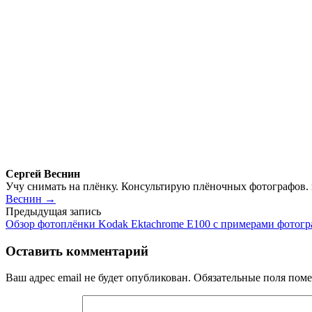
Сергей Веснин
Учу снимать на плёнку. Консультирую плёночных фотографов.
Веснин →
Навигация
Предыдущая запись
Обзор фотоплёнки Kodak Ektachrome E100 с примерами фотог
по
записям
Оставить комментарий
Ваш адрес email не будет опубликован.
Обязательные поля пом