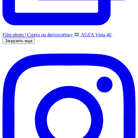
Film photo | Снято на фотоплёнку
AGFA Vista 40
Загрузить еще