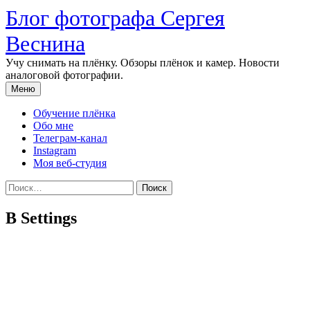
Перейти
Блог фотографа Сергея
к
содержимому
Веснина
Учу снимать на плёнку. Обзоры плёнок и камер. Новости
аналоговой фотографии.
Меню
Обучение плёнка
Обо мне
Телеграм-канал
Instagram
Моя веб-студия
Найти:
B Settings