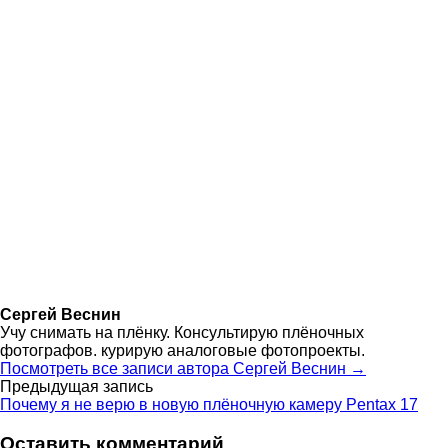
Сергей Веснин
Учу снимать на плёнку. Консультирую плёночных
фотографов. курирую аналоговые фотопроекты.
Посмотреть все записи автора Сергей Веснин →
Навигация
Предыдущая запись
Почему я не верю в новую плёночную камеру Pentax 17
по
Оставить комментарий
записям