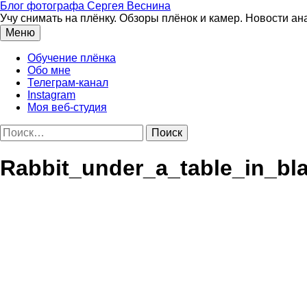
Перейти
Блог фотографа Сергея Веснина
к
Учу снимать на плёнку. Обзоры плёнок и камер. Новости а
содержимому
Меню
Обучение плёнка
Обо мне
Телеграм-канал
Instagram
Моя веб-студия
Найти:
Rabbit_under_a_table_in_bl