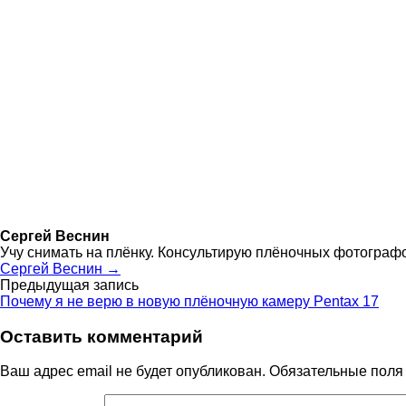
Сергей Веснин
Учу снимать на плёнку. Консультирую плёночных фотограф
Сергей Веснин →
Навигация
Предыдущая запись
Почему я не верю в новую плёночную камеру Pentax 17
по
Оставить комментарий
записям
Ваш адрес email не будет опубликован.
Обязательные пол