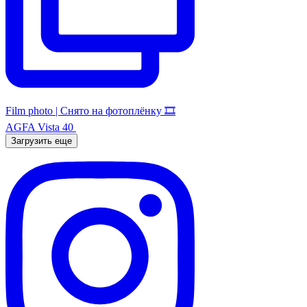
Film photo | Снято на фотоплёнку 🎞️
AGFA Vista 40
Загрузить еще