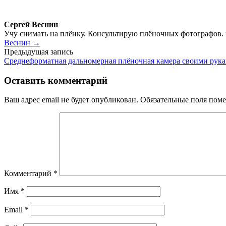
Сергей Веснин
Учу снимать на плёнку. Консультирую плёночных фотографов.
Веснин →
Навигация
Предыдущая запись
Среднеформатная дальномерная плёночная камера своими рук
по
записям
Оставить комментарий
Ваш адрес email не будет опубликован.
Обязательные поля пом
Комментарий
*
Имя
*
Email
*