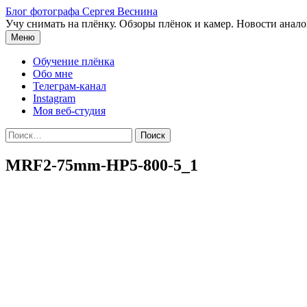
Перейти
Блог фотографа Сергея Веснина
к
Учу снимать на плёнку. Обзоры плёнок и камер. Новости анал
содержимому
Меню
Обучение плёнка
Обо мне
Телеграм-канал
Instagram
Моя веб-студия
Найти:
MRF2-75mm-HP5-800-5_1