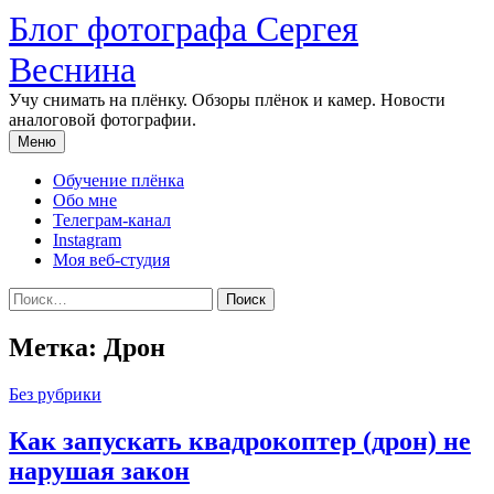
Перейти
Блог фотографа Сергея
к
содержимому
Веснина
Учу снимать на плёнку. Обзоры плёнок и камер. Новости
аналоговой фотографии.
Меню
Обучение плёнка
Обо мне
Телеграм-канал
Instagram
Моя веб-студия
Найти:
Метка:
Дрон
Без рубрики
Как запускать квадрокоптер (дрон) не
нарушая закон