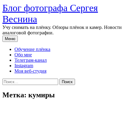
Перейти
Блог фотографа Сергея
к
содержимому
Веснина
Учу снимать на плёнку. Обзоры плёнок и камер. Новости
аналоговой фотографии.
Меню
Обучение плёнка
Обо мне
Телеграм-канал
Instagram
Моя веб-студия
Найти:
Метка:
кумиры