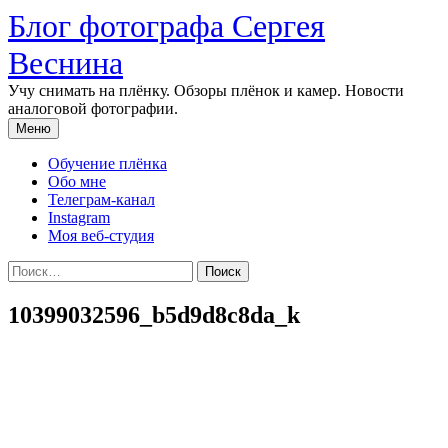
Перейти
Блог фотографа Сергея
к
содержимому
Веснина
Учу снимать на плёнку. Обзоры плёнок и камер. Новости
аналоговой фотографии.
Меню
Обучение плёнка
Обо мне
Телеграм-канал
Instagram
Моя веб-студия
Найти:
10399032596_b5d9d8c8da_k