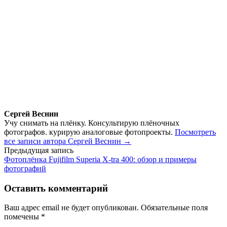
Сергей Веснин
Учу снимать на плёнку. Консультирую плёночных
фотографов. курирую аналоговые фотопроекты.
Посмотреть
все записи автора Сергей Веснин →
Навигация
Предыдущая запись
Фотоплёнка Fujifilm Superia X-tra 400: обзор и примеры
по
фотографий
записям
Оставить комментарий
Ваш адрес email не будет опубликован.
Обязательные поля
помечены
*