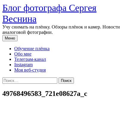
Перейти
Блог фотографа Сергея
к
содержимому
Веснина
Учу снимать на плёнку. Обзоры плёнок и камер. Новости
аналоговой фотографии.
Меню
Обучение плёнка
Обо мне
Телеграм-канал
Instagram
Моя веб-студия
Найти:
49768496583_721e08627a_c