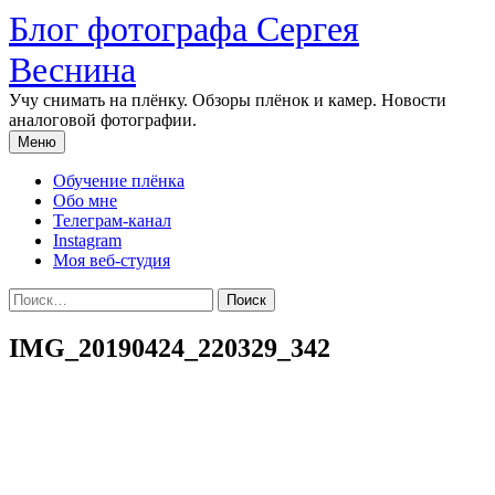
Перейти
Блог фотографа Сергея
к
содержимому
Веснина
Учу снимать на плёнку. Обзоры плёнок и камер. Новости
аналоговой фотографии.
Меню
Обучение плёнка
Обо мне
Телеграм-канал
Instagram
Моя веб-студия
Найти:
IMG_20190424_220329_342