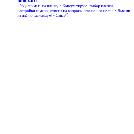
filmozaru
• Учу снимать на плёнку.
• Консультирую: выбор плёнки,
настройки камеры, ответы на вопросы, что пошло не так.
• Выжми
из плёнки максимум!
• Связь👇