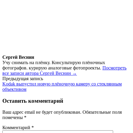
Сергей Веснин
Учу снимать на плёнку. Консультирую плёночных
фотографов. курирую аналоговые фотопроекты.
Посмотреть
все записи автора Сергей Веснин →
Навигация
Предыдущая запись
Kodak выпустил новую плёночную камеру со стеклянным
по
объективом
записям
Оставить комментарий
Ваш адрес email не будет опубликован.
Обязательные поля
помечены
*
Комментарий
*