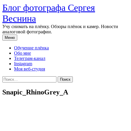
Перейти
Блог фотографа Сергея
к
содержимому
Веснина
Учу снимать на плёнку. Обзоры плёнок и камер. Новости
аналоговой фотографии.
Меню
Обучение плёнка
Обо мне
Телеграм-канал
Instagram
Моя веб-студия
Найти:
Snapic_RhinoGrey_A