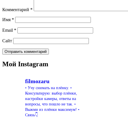
Комментарий
*
Имя
*
Email
*
Сайт
Мой Instagram
filmozaru
• Учу снимать на плёнку.
•
Консультирую: выбор плёнки,
настройки камеры, ответы на
вопросы, что пошло не так.
•
Выжми из плёнки максимум!
•
Связь👇