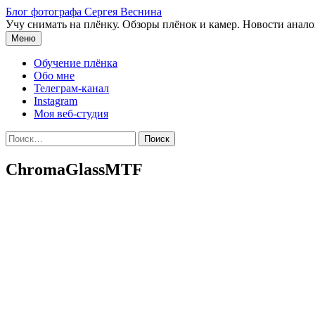
Перейти
Блог фотографа Сергея Веснина
к
Учу снимать на плёнку. Обзоры плёнок и камер. Новости анал
содержимому
Меню
Обучение плёнка
Обо мне
Телеграм-канал
Instagram
Моя веб-студия
Найти:
ChromaGlassMTF