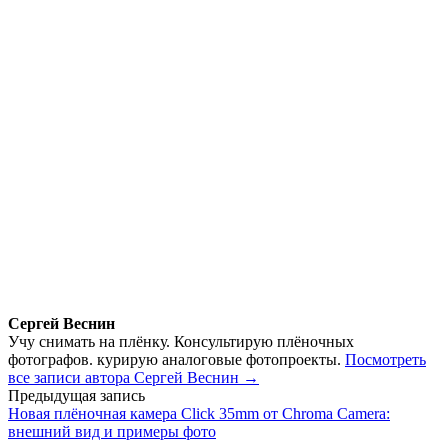
Сергей Веснин
Учу снимать на плёнку. Консультирую плёночных
фотографов. курирую аналоговые фотопроекты.
Посмотреть
все записи автора Сергей Веснин →
Навигация
Предыдущая запись
Новая плёночная камера Click 35mm от Chroma Camera:
по
внешний вид и примеры фото