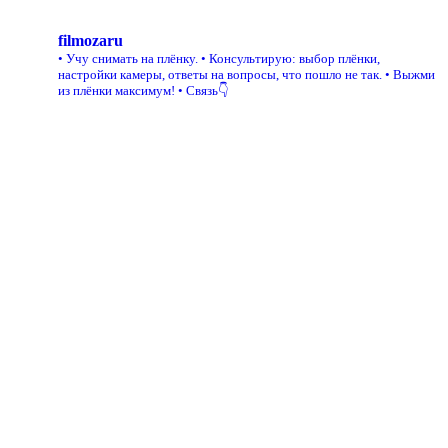
filmozaru
• Учу снимать на плёнку.
• Консультирую: выбор плёнки,
настройки камеры, ответы на вопросы, что пошло не так.
• Выжми
из плёнки максимум!
• Связь👇