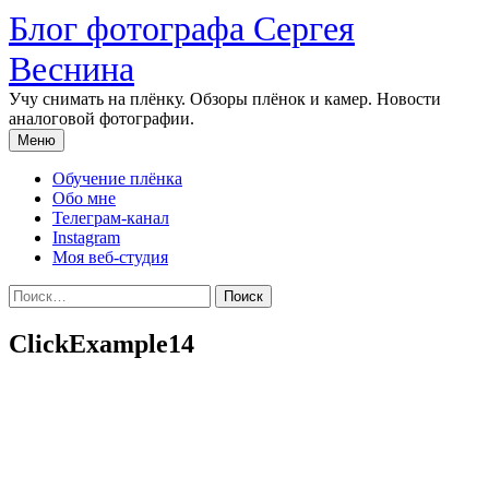
Перейти
Блог фотографа Сергея
к
содержимому
Веснина
Учу снимать на плёнку. Обзоры плёнок и камер. Новости
аналоговой фотографии.
Меню
Обучение плёнка
Обо мне
Телеграм-канал
Instagram
Моя веб-студия
Найти:
ClickExample14