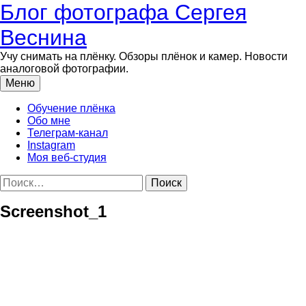
Перейти
Блог фотографа Сергея
к
содержимому
Веснина
Учу снимать на плёнку. Обзоры плёнок и камер. Новости
аналоговой фотографии.
Меню
Обучение плёнка
Обо мне
Телеграм-канал
Instagram
Моя веб-студия
Найти:
Screenshot_1