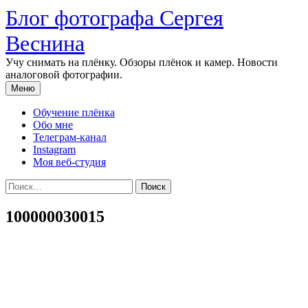
Перейти
Блог фотографа Сергея
к
содержимому
Веснина
Учу снимать на плёнку. Обзоры плёнок и камер. Новости
аналоговой фотографии.
Меню
Обучение плёнка
Обо мне
Телеграм-канал
Instagram
Моя веб-студия
Найти:
100000030015