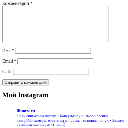
Комментарий
*
Имя
*
Email
*
Сайт
Мой Instagram
filmozaru
• Учу снимать на плёнку.
• Консультирую: выбор плёнки,
настройки камеры, ответы на вопросы, что пошло не так.
• Выжми
из плёнки максимум!
• Связь👇