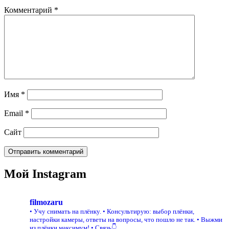
Комментарий
*
Имя
*
Email
*
Сайт
Мой Instagram
filmozaru
• Учу снимать на плёнку.
• Консультирую: выбор плёнки,
настройки камеры, ответы на вопросы, что пошло не так.
• Выжми
из плёнки максимум!
• Связь👇