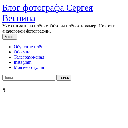
Перейти
Блог фотографа Сергея
к
содержимому
Веснина
Учу снимать на плёнку. Обзоры плёнок и камер. Новости
аналоговой фотографии.
Меню
Обучение плёнка
Обо мне
Телеграм-канал
Instagram
Моя веб-студия
Найти:
5