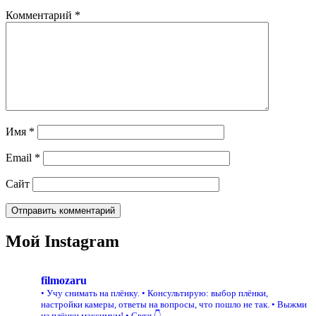
Комментарий
*
Имя
*
Email
*
Сайт
Мой Instagram
filmozaru
• Учу снимать на плёнку.
• Консультирую: выбор плёнки,
настройки камеры, ответы на вопросы, что пошло не так.
• Выжми
из плёнки максимум!
• Связь👇