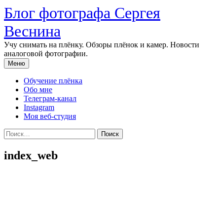
Перейти
Блог фотографа Сергея
к
содержимому
Веснина
Учу снимать на плёнку. Обзоры плёнок и камер. Новости
аналоговой фотографии.
Меню
Обучение плёнка
Обо мне
Телеграм-канал
Instagram
Моя веб-студия
Найти:
index_web