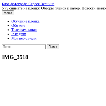
Перейти
Блог фотографа Сергея Веснина
к
Учу снимать на плёнку. Обзоры плёнок и камер. Новости анал
содержимому
Меню
Обучение плёнка
Обо мне
Телеграм-канал
Instagram
Моя веб-студия
Найти:
IMG_3518