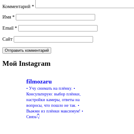
Комментарий
*
Имя
*
Email
*
Сайт
Мой Instagram
filmozaru
• Учу снимать на плёнку.
•
Консультирую: выбор плёнки,
настройки камеры, ответы на
вопросы, что пошло не так.
•
Выжми из плёнки максимум!
•
Связь👇