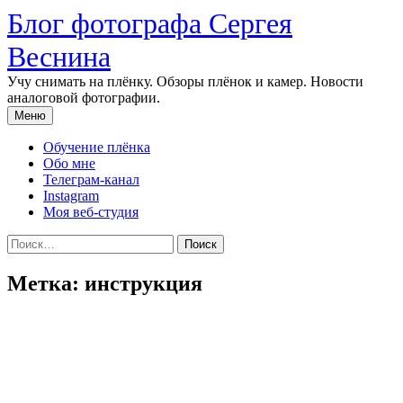
Перейти
Блог фотографа Сергея
к
содержимому
Веснина
Учу снимать на плёнку. Обзоры плёнок и камер. Новости
аналоговой фотографии.
Меню
Обучение плёнка
Обо мне
Телеграм-канал
Instagram
Моя веб-студия
Найти:
Метка:
инструкция