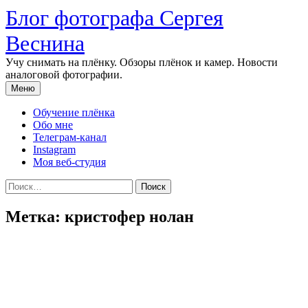
Перейти
Блог фотографа Сергея
к
содержимому
Веснина
Учу снимать на плёнку. Обзоры плёнок и камер. Новости
аналоговой фотографии.
Меню
Обучение плёнка
Обо мне
Телеграм-канал
Instagram
Моя веб-студия
Найти:
Метка:
кристофер нолан