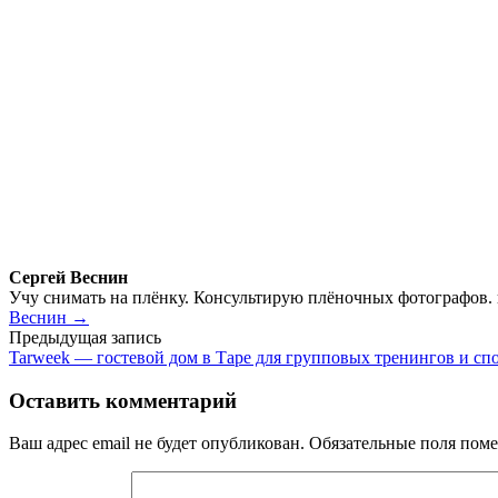
Сергей Веснин
Учу снимать на плёнку. Консультирую плёночных фотографов.
Веснин →
Навигация
Предыдущая запись
Tarweek — гостевой дом в Таре для групповых тренингов и сп
по
записям
Оставить комментарий
Ваш адрес email не будет опубликован.
Обязательные поля пом