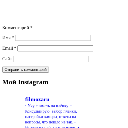
Комментарий
*
Имя
*
Email
*
Сайт
Мой Instagram
filmozaru
• Учу снимать на плёнку.
•
Консультирую: выбор плёнки,
настройки камеры, ответы на
вопросы, что пошло не так.
•
Выжми из плёнки максимум!
•