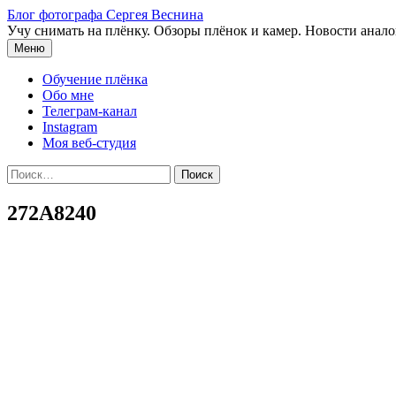
Перейти
Блог фотографа Сергея Веснина
к
Учу снимать на плёнку. Обзоры плёнок и камер. Новости анал
содержимому
Меню
Обучение плёнка
Обо мне
Телеграм-канал
Instagram
Моя веб-студия
Найти:
272A8240