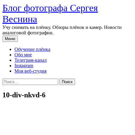
Перейти
Блог фотографа Сергея
к
содержимому
Веснина
Учу снимать на плёнку. Обзоры плёнок и камер. Новости
аналоговой фотографии.
Меню
Обучение плёнка
Обо мне
Телеграм-канал
Instagram
Моя веб-студия
Найти:
10-div-nkvd-6