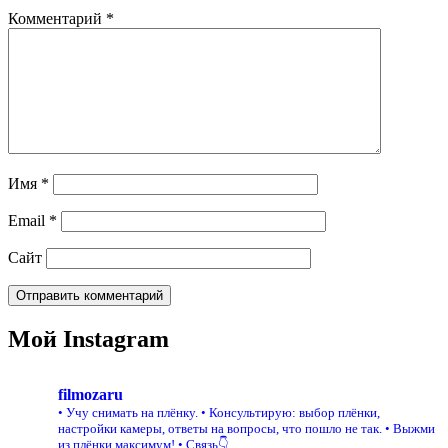
Комментарий
*
Имя
*
Email
*
Сайт
Мой Instagram
filmozaru
• Учу снимать на плёнку.
• Консультирую: выбор плёнки,
настройки камеры, ответы на вопросы, что пошло не так.
• Выжми
из плёнки максимум!
• Связь👇