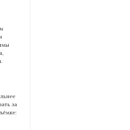
ым
и
жимы
а,
.
альнее
вать за
ъёмке: