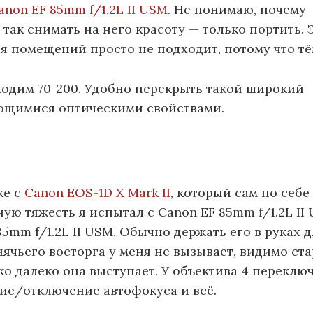
anon EF 85mm f/1.2L II USM
. Не понимаю, почему
так снимать на него красоту — только портить. 
ля помещений просто не подходит, потому что т
ходим 70-200. Удобно перекрыть такой широкий
ющимися оптическими свойствами.
ке с
Canon EOS-1D X Mark II
, который сам по себе
ную тяжесть я испытал с Canon EF 85mm f/1.2L II 
85mm f/1.2L II USM. Обычно держать его в руках д
ячьего восторга у меня не вызывает, видимо ст
о далеко она выступает. У объектива 4 переклю
ие/отключение автофокуса и всё.