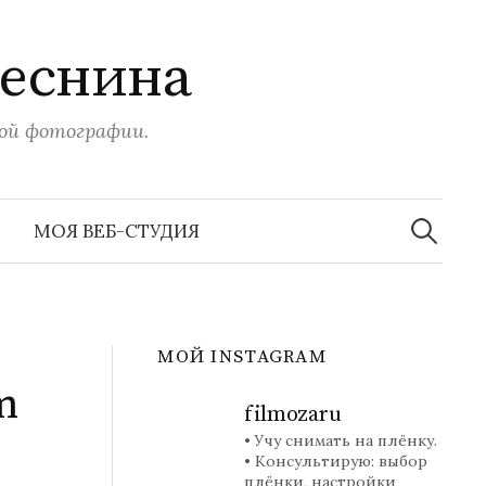
Веснина
вой фотографии.
Найти:
МОЯ ВЕБ-СТУДИЯ
МОЙ INSTAGRAM
m
filmozaru
• Учу снимать на плёнку.
• Консультирую: выбор
плёнки, настройки