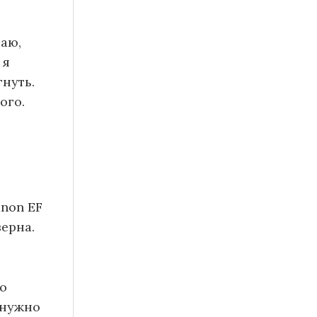
наю,
 я
нуть.
ого.
non EF
верна.
о
 нужно