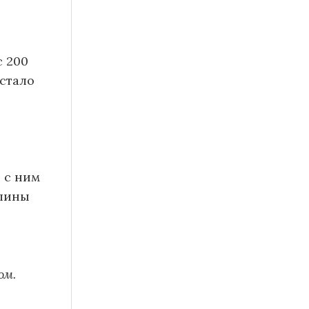
с 200
стало
, с ним
длины
ом.