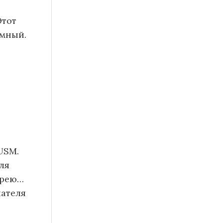
Этот
ёмный.
USM.
ля
арею…
чателя