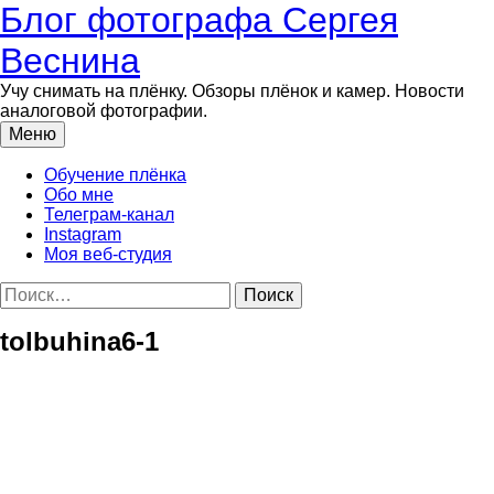
Перейти
Блог фотографа Сергея
к
содержимому
Веснина
Учу снимать на плёнку. Обзоры плёнок и камер. Новости
аналоговой фотографии.
Меню
Обучение плёнка
Обо мне
Телеграм-канал
Instagram
Моя веб-студия
Найти:
tolbuhina6-1