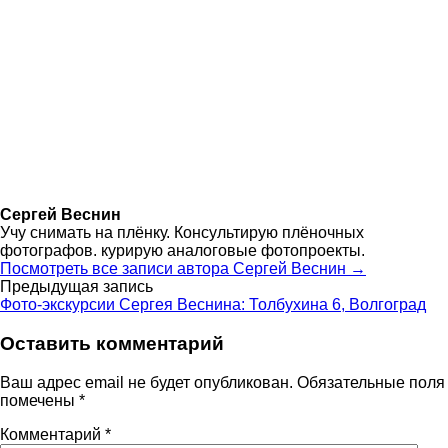
Сергей Веснин
Учу снимать на плёнку. Консультирую плёночных
фотографов. курирую аналоговые фотопроекты.
Посмотреть все записи автора Сергей Веснин →
Навигация
Предыдущая запись
Фото-экскурсии Сергея Веснина: Толбухина 6, Волгоград
по
Оставить комментарий
записям
Ваш адрес email не будет опубликован.
Обязательные поля
помечены
*
Комментарий
*