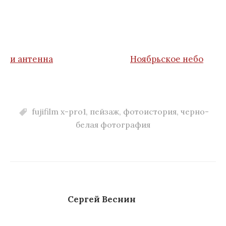
и антенна
Ноябрьское небо
fujifilm x-pro1
,
пейзаж
,
фотоистория
,
черно-
белая фотография
Сергей Веснин