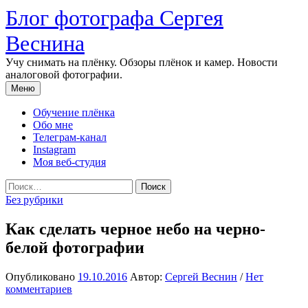
Перейти
Блог фотографа Сергея
к
содержимому
Веснина
Учу снимать на плёнку. Обзоры плёнок и камер. Новости
аналоговой фотографии.
Меню
Обучение плёнка
Обо мне
Телеграм-канал
Instagram
Моя веб-студия
Найти:
Без рубрики
Как сделать черное небо на черно-
белой фотографии
Опубликовано
19.10.2016
Автор:
Сергей Веснин
/
Нет
комментариев