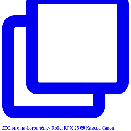
🎞️Снято на фотоплёнку Rollei RPX 25 📷 Камера Canon