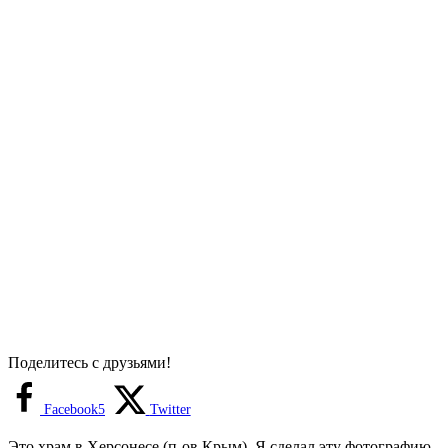
Поделитесь с друзьями!
Facebook
5
Twitter
Это храм в Херсонесе (п-ов Крым). Я сделал эту фотографию,