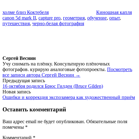
холме близ Коктебеля
Киношная капля
canon 5d mark II
,
capture pro
,
геометрия
,
обучение
,
опыт
,
путешествия
,
черно-белая фотография
Сергей Веснин
Учу снимать на плёнку. Консультирую плёночных
фотографов. курирую аналоговые фотопроекты.
Посмотреть
все записи автора Сергей Веснин →
Навигация
Предыдущая запись
16 октября родился Брюс Гилден (Bruce Gilden)
по
Новая запись
записям
Ошибки и коррекция экспозамера как художественный приём
Оставить комментарий
Ваш адрес email не будет опубликован.
Обязательные поля
помечены
*
Комментарий
*