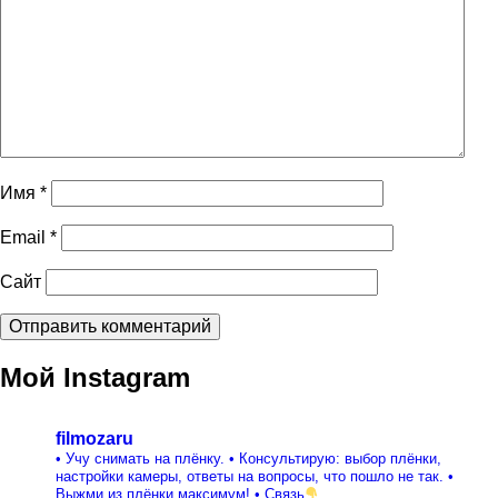
Имя
*
Email
*
Сайт
Мой Instagram
filmozaru
• Учу снимать на плёнку.
• Консультирую: выбор плёнки,
настройки камеры, ответы на вопросы, что пошло не так.
•
Выжми из плёнки максимум!
• Связь