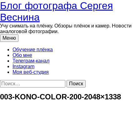
Перейти
Блог фотографа Сергея
к
содержимому
Веснина
Учу снимать на плёнку. Обзоры плёнок и камер. Новости
аналоговой фотографии.
Меню
Обучение плёнка
Обо мне
Телеграм-канал
Instagram
Моя веб-студия
Найти:
003-KONO-COLOR-200-2048×1338