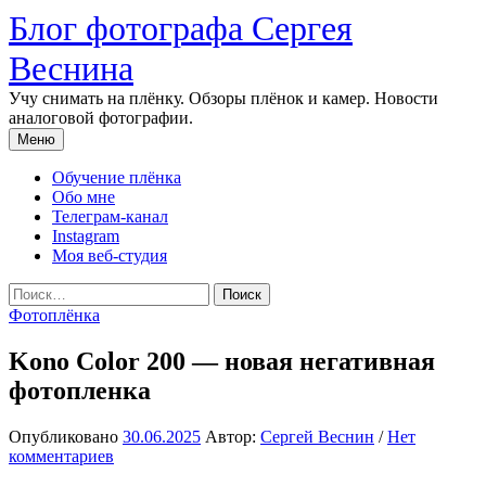
Перейти
Блог фотографа Сергея
к
содержимому
Веснина
Учу снимать на плёнку. Обзоры плёнок и камер. Новости
аналоговой фотографии.
Меню
Обучение плёнка
Обо мне
Телеграм-канал
Instagram
Моя веб-студия
Найти:
Фотоплёнка
Kono Color 200 — новая негативная
фотопленка
Опубликовано
30.06.2025
Автор:
Сергей Веснин
/
Нет
комментариев