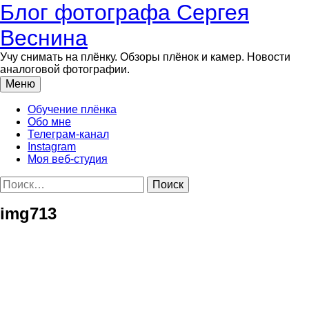
Перейти
Блог фотографа Сергея
к
содержимому
Веснина
Учу снимать на плёнку. Обзоры плёнок и камер. Новости
аналоговой фотографии.
Меню
Обучение плёнка
Обо мне
Телеграм-канал
Instagram
Моя веб-студия
Найти:
img713