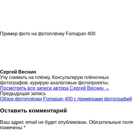
Пример фото на фотоплёнку Fomapan 400
Сергей Веснин
Учу снимать на плёнку. Консультирую плёночных
фотографов. курирую аналоговые фотопроекты.
Посмотреть все записи автора Сергей Веснин →
Навигация
Предыдущая запись
Обзор фотоплёнки Fomapan 400 с примерами фотографий
по
Оставить комментарий
записям
Ваш адрес email не будет опубликован.
Обязательные поля
помечены
*