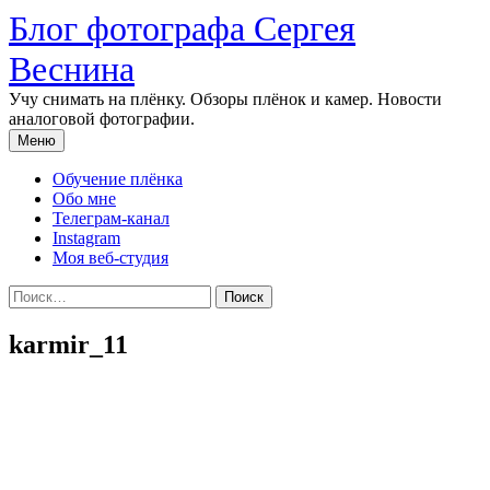
Перейти
Блог фотографа Сергея
к
содержимому
Веснина
Учу снимать на плёнку. Обзоры плёнок и камер. Новости
аналоговой фотографии.
Меню
Обучение плёнка
Обо мне
Телеграм-канал
Instagram
Моя веб-студия
Найти:
karmir_11