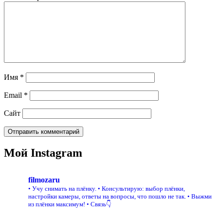
Имя
*
Email
*
Сайт
Мой Instagram
filmozaru
• Учу снимать на плёнку.
• Консультирую: выбор плёнки,
настройки камеры, ответы на вопросы, что пошло не так.
• Выжми
из плёнки максимум!
• Связь👇