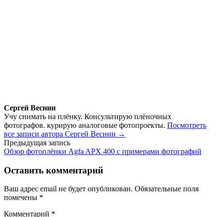
Сергей Веснин
Учу снимать на плёнку. Консультирую плёночных
фотографов. курирую аналоговые фотопроекты.
Посмотреть
все записи автора Сергей Веснин →
Навигация
Предыдущая запись
Обзор фотоплёнки Agfa APX 400 с примерами фотографий
по
записям
Оставить комментарий
Ваш адрес email не будет опубликован.
Обязательные поля
помечены
*
Комментарий
*