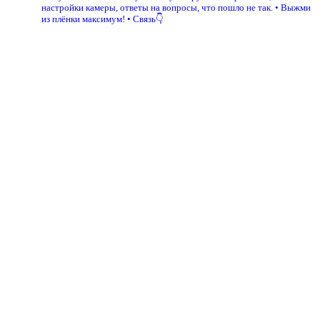
настройки камеры, ответы на вопросы, что пошло не так.
• Выжми
из плёнки максимум!
• Связь👇