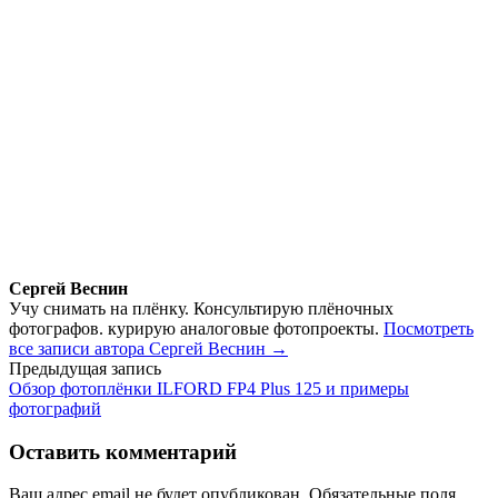
Сергей Веснин
Учу снимать на плёнку. Консультирую плёночных
фотографов. курирую аналоговые фотопроекты.
Посмотреть
все записи автора Сергей Веснин →
Навигация
Предыдущая запись
Обзор фотоплёнки ILFORD FP4 Plus 125 и примеры
по
фотографий
записям
Оставить комментарий
Ваш адрес email не будет опубликован.
Обязательные поля