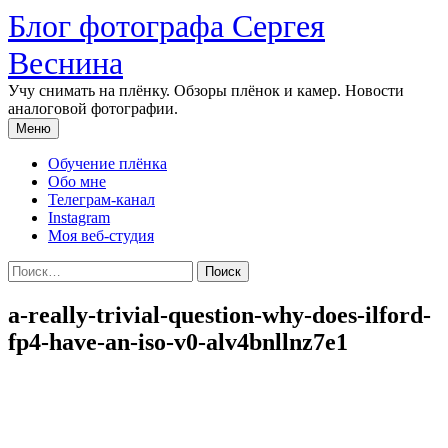
Перейти
Блог фотографа Сергея
к
содержимому
Веснина
Учу снимать на плёнку. Обзоры плёнок и камер. Новости
аналоговой фотографии.
Меню
Обучение плёнка
Обо мне
Телеграм-канал
Instagram
Моя веб-студия
Найти:
a-really-trivial-question-why-does-ilford-
fp4-have-an-iso-v0-alv4bnllnz7e1