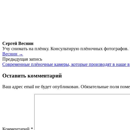
Сергей Веснин
Учу снимать на плёнку. Консультирую плёночных фотографов.
Веснин →
Навигация
Предыдущая запись
Современные плёночные камеры, которые производят в наше 
по
записям
Оставить комментарий
Ваш адрес email не будет опубликован.
Обязательные поля пом
Комментарий
*