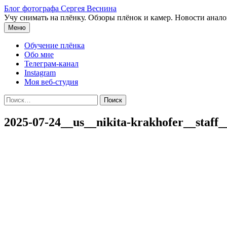
Перейти
Блог фотографа Сергея Веснина
к
Учу снимать на плёнку. Обзоры плёнок и камер. Новости анал
содержимому
Меню
Обучение плёнка
Обо мне
Телеграм-канал
Instagram
Моя веб-студия
Найти:
2025-07-24__us__nikita-krakhofer__staff