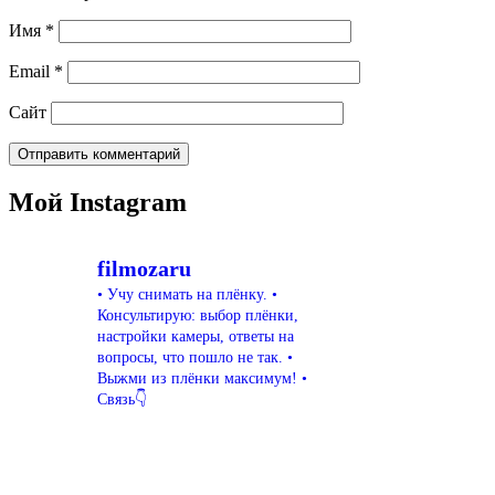
Имя
*
Email
*
Сайт
Мой Instagram
filmozaru
• Учу снимать на плёнку.
•
Консультирую: выбор плёнки,
настройки камеры, ответы на
вопросы, что пошло не так.
•
Выжми из плёнки максимум!
•
Связь👇