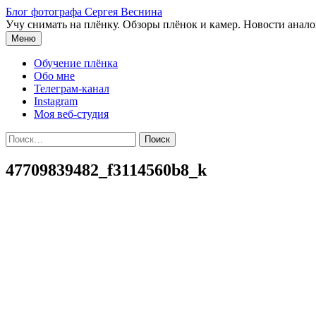
Перейти
Блог фотографа Сергея Веснина
к
Учу снимать на плёнку. Обзоры плёнок и камер. Новости анал
содержимому
Меню
Обучение плёнка
Обо мне
Телеграм-канал
Instagram
Моя веб-студия
Найти:
47709839482_f3114560b8_k